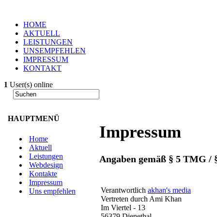
HOME
AKTUELL
LEISTUNGEN
UNSEMPFEHLEN
IMPRESSUM
KONTAKT
1
User(s) online
HAUPTMENÜ
Impressum
Home
Aktuell
Leistungen
Angaben gemäß § 5 TMG / 
Webdesign
Kontakte
Impressum
Verantwortlich
akhan's media
Uns empfehlen
Vertreten durch Ami Khan
Im Viertel - 13
56379 Dienethal